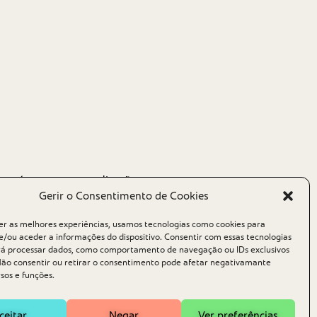
tiva, é um passo em direção a um
Gerir o Consentimento de Cookies
 sinónimo de bem-estar. Conheça
ao acompanhar as nossas redes sociais
er as melhores experiências, usamos tecnologias como cookies para
sletter (link para a página dos
/ou aceder a informações do dispositivo. Consentir com essas tecnologias
rá processar dados, como comportamento de navegação ou IDs exclusivos
 Não consentir ou retirar o consentimento pode afetar negativamante
sos e funções.
ceitar
Negar
Ver preferências