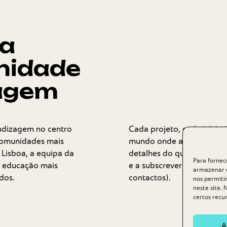
da
nidade
zagem
ndizagem no centro
Cada projeto, cada inicia
 comunidades mais
mundo onde a educação é
 Lisboa, a equipa da
detalhes do que fazemos 
Para fornec
 a educação mais
e a subscrever a nossa new
armazenar e
dos.
contactos).
nos permiti
neste site.
certos recur
A