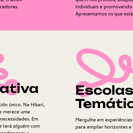
ecedoras.
individuais e promovendo
Apresentamos os que estã
ativa
Escolas
Temáti
do único. Na Hikari,
 e merece uma
necessidades. Em
Mergulhe em experiências
de terá alguém com
para ampliar horizontes e