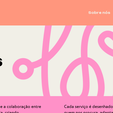
Sobre nós
s
de a colaboração entre
Cada serviço é desenhad
da, criando
quem nos procura, adapta