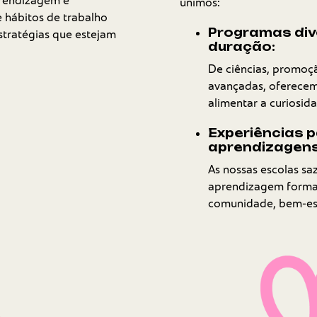
prendizagem e
unimos:
 hábitos de trabalho
Programas dive
stratégias que estejam
duração:
De ciências, promoçã
avançadas, oferece
alimentar a curiosid
Experiências p
aprendizagens
As nossas escolas sa
aprendizagem formal
comunidade, bem-est